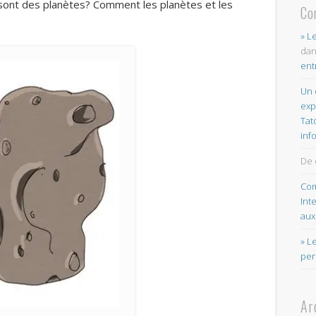
 sont des planètes? Comment les planètes et les
Co
» L
da
ent
Un 
exp
Tat
inf
De 
Com
Int
aux
» L
per
Ar