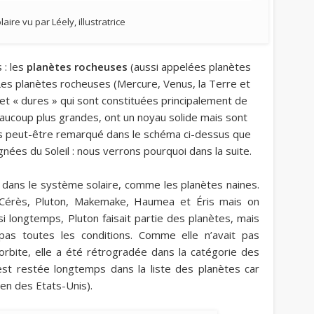
aire vu par Léely, illustratrice
 : les
planètes rocheuses
(aussi appelées
planètes
Les planètes rocheuses (Mercure, Venus, la Terre et
et « dures » qui sont constituées principalement de
aucoup plus grandes, ont un noyau solide mais sont
s peut-être remarqué dans le schéma ci-dessus que
nées du Soleil : nous verrons pourquoi dans la suite.
es dans le système solaire, comme les
planètes naines
.
: Cérès, Pluton, Makemake, Haumea et Éris mais on
 si longtemps, Pluton faisait partie des planètes, mais
 pas toutes les conditions. Comme elle n’avait pas
rbite, elle a été rétrogradée dans la catégorie des
 est restée longtemps dans la liste des planètes car
yen des Etats-Unis).