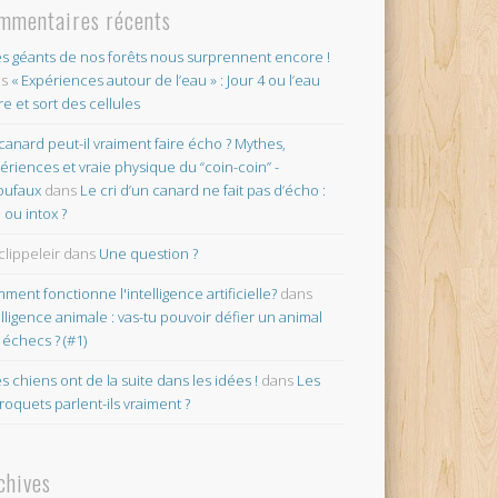
mmentaires récents
es géants de nos forêts nous surprennent encore !
ns
« Expériences autour de l’eau » : Jour 4 ou l’eau
re et sort des cellules
canard peut-il vraiment faire écho ? Mythes,
ériences et vraie physique du “coin-coin” -
oufaux
dans
Le cri d’un canard ne fait pas d’écho :
o ou intox ?
clippeleir
dans
Une question ?
ment fonctionne l'intelligence artificielle?
dans
elligence animale : vas-tu pouvoir défier un animal
 échecs ? (#1)
es chiens ont de la suite dans les idées !
dans
Les
roquets parlent-ils vraiment ?
chives