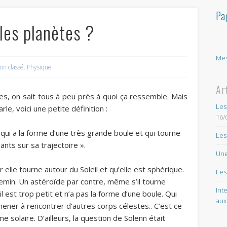
Pa
es planètes ?
Mes
on classé
,
Physique
Ar
tes, on sait tous à peu près à quoi ça ressemble. Mais
Les
le, voici une petite définition :
16/
qui a la forme d’une très grande boule et qui tourne
Les
ants sur sa trajectoire ».
Une
elle tourne autour du Soleil et qu’elle est sphérique.
Les
hemin. Un astéroïde par contre, même s’il tourne
Int
il est trop petit et n’a pas la forme d’une boule. Qui
aux
’amener à rencontrer d’autres corps célestes.. C’est ce
 solaire. D’ailleurs, la question de Solenn était