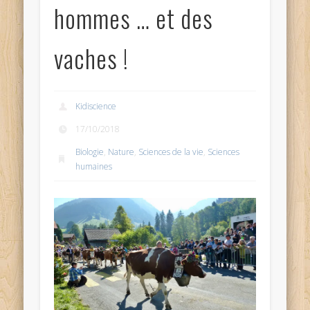
hommes … et des
vaches !
Kidiscience
17/10/2018
Biologie
,
Nature
,
Sciences de la vie
,
Sciences
humaines