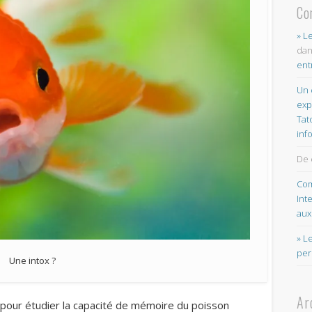
Co
» L
da
ent
Un 
exp
Tat
inf
De 
Com
Int
aux
» L
per
Une intox ?
Ar
 pour étudier la capacité de mémoire du poisson