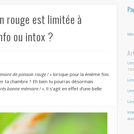
Pa
 rouge est limitée à
nfo ou intox ?
Mes
Ar
Les
16/
moire de poisson rouge ! »
lorsque pour la énième fois
Les
nger ta chambre ? Eh bien tu pourras désormais
 très bonne mémoire ! »
. Il s’agit en effet d’une belle
Une
Les
Int
aux