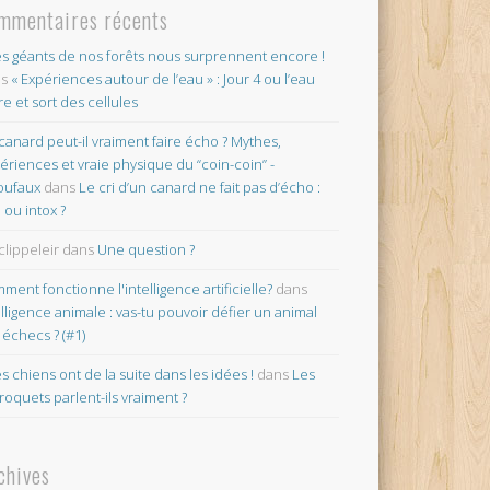
mmentaires récents
es géants de nos forêts nous surprennent encore !
ns
« Expériences autour de l’eau » : Jour 4 ou l’eau
re et sort des cellules
canard peut-il vraiment faire écho ? Mythes,
ériences et vraie physique du “coin-coin” -
oufaux
dans
Le cri d’un canard ne fait pas d’écho :
o ou intox ?
clippeleir
dans
Une question ?
ment fonctionne l'intelligence artificielle?
dans
elligence animale : vas-tu pouvoir défier un animal
 échecs ? (#1)
es chiens ont de la suite dans les idées !
dans
Les
roquets parlent-ils vraiment ?
chives