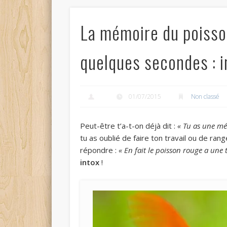
La mémoire du poisson
quelques secondes : i
01/07/2015
Non classé
Peut-être t’a-t-on déjà dit :
« Tu as une mé
tu as oublié de faire ton travail ou de ra
répondre :
« En fait le poisson rouge a une
intox
!