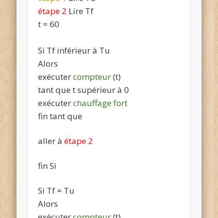
étape 2
Lire
Tf
t =
60
Si
Tf
inférieur à
Tu
Alors
exécuter
compteur
(
t
)
tant que
t
supérieur à 0
exécuter
chauffage fort
fin tant que
aller à
étape 2
fin Si
Si
Tf = Tu
Alors
exécuter
compteur
(
t
)