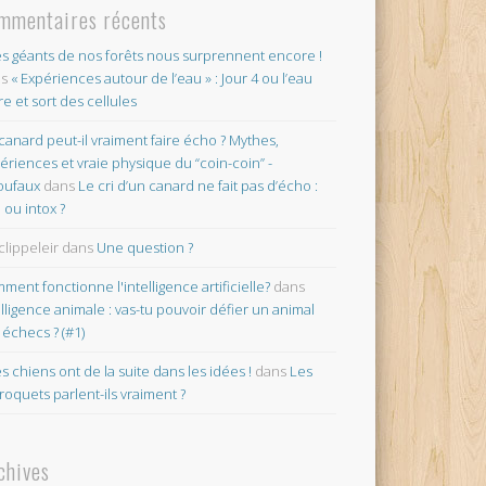
mmentaires récents
es géants de nos forêts nous surprennent encore !
ns
« Expériences autour de l’eau » : Jour 4 ou l’eau
re et sort des cellules
canard peut-il vraiment faire écho ? Mythes,
ériences et vraie physique du “coin-coin” -
oufaux
dans
Le cri d’un canard ne fait pas d’écho :
o ou intox ?
clippeleir
dans
Une question ?
ment fonctionne l'intelligence artificielle?
dans
elligence animale : vas-tu pouvoir défier un animal
 échecs ? (#1)
es chiens ont de la suite dans les idées !
dans
Les
roquets parlent-ils vraiment ?
chives