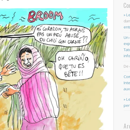
Co
» L
da
ent
Un 
exp
Tat
inf
De 
Com
Int
aux
» L
per
Ar