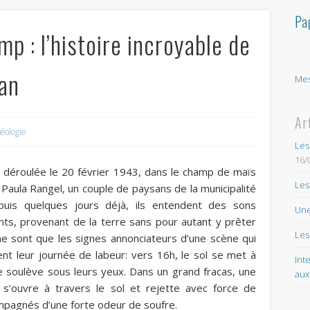
Pa
p : l’histoire incroyable de
can
Mes
Ar
éologie
Les
16/
t déroulée le 20 février 1943, dans le champ de maïs
Les
e
Paula Rangel
, un couple de paysans
de la municipalité
is quelques jours déjà, ils entendent des sons
Une
s, provenant de la terre sans pour autant y prêter
Les
ne sont que les signes annonciateurs d’une scène qui
nent leur journée de labeur: vers 16h, le sol se met à
Int
e soulève sous leurs yeux.
Dans un grand fracas, une
aux
s’ouvre à travers le sol et rejette avec force de
pagnés d’une forte odeur de soufre.