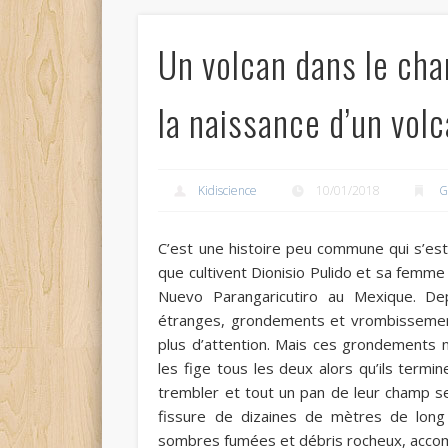
Un volcan dans le cham
la naissance d’un vol
Kidiscience
10/01/2018
G
C’est une histoire peu commune qui s’es
que cultivent
Dionisio Pulido
et sa femm
Nuevo Parangaricutiro
au Mexique. Depu
étranges, grondements et vrombissement
plus d’attention. Mais ces grondements 
les fige tous les deux alors qu’ils termi
trembler et tout un pan de leur champ s
fissure de dizaines de mètres de long 
sombres fumées et débris rocheux, accom