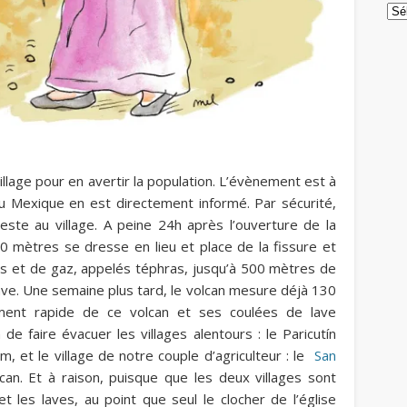
Arc
 village pour en avertir la population. L’évènement est à
du Mexique en est directement informé. Par sécurité,
te au village. A peine 24h après l’ouverture de la
0 mètres se dresse en lieu et place de la fissure et
s et de gaz, appelés téphras, jusqu’à 500 mètres de
ve. Une semaine plus tard, le volcan mesure déjà 130
ment rapide de ce volcan et ses coulées de lave
 de faire évacuer les villages alentours : le
Paricutín
, et le village de notre couple d’agriculteur : le
San
an. Et à raison, puisque que les deux villages sont
 les laves, au point que seul le clocher de l’église