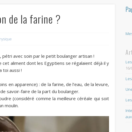
Pa
 de la farine ?
Mes
hysique
Ar
 pétri avec soin par le petit boulanger artisan !
Les
cet aliment dont les Egyptiens se régalaient déjà il y
16/
 toi aussi !
Les
ins en apparence) : de la farine, de l’eau, de la levure,
Une
de savoir-faire de la part du boulanger.
 moudre (considéré comme la meilleure céréale qui soit
Les
un moulin.
Int
aux