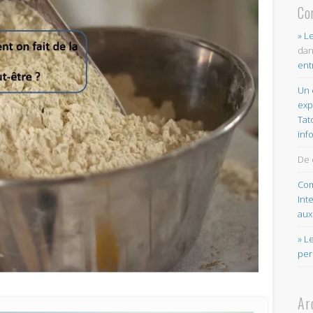
Co
» L
da
ent
Un 
exp
Tat
inf
De 
Com
Int
aux
» L
per
Ar