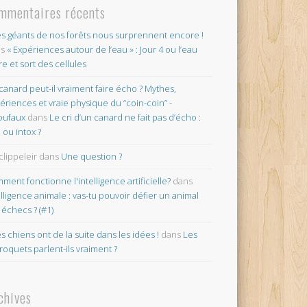
mmentaires récents
es géants de nos forêts nous surprennent encore !
ns
« Expériences autour de l’eau » : Jour 4 ou l’eau
re et sort des cellules
canard peut-il vraiment faire écho ? Mythes,
ériences et vraie physique du “coin-coin” -
oufaux
dans
Le cri d’un canard ne fait pas d’écho :
o ou intox ?
clippeleir
dans
Une question ?
ment fonctionne l'intelligence artificielle?
dans
elligence animale : vas-tu pouvoir défier un animal
 échecs ? (#1)
es chiens ont de la suite dans les idées !
dans
Les
roquets parlent-ils vraiment ?
chives