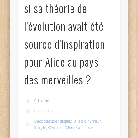
si sa théorie de
l’évolution avait été
source d’inspiration
pour Alice au pays
des merveilles ?
Kidiscience
17/02/2019
Anecdotes scientifiques
,
Billets d'humeur
,
Biologie
,
Géologie
,
Sciences de la vie