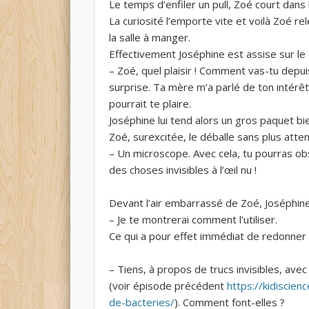
Le temps d’enfiler un pull, Zoé court dans 
La curiosité l’emporte vite et voilà Zoé re
la salle à manger.
Effectivement Joséphine est assise sur le 
– Zoé, quel plaisir ! Comment vas-tu depuis
surprise. Ta mère m’a parlé de ton intérêt
pourrait te plaire.
Joséphine lui tend alors un gros paquet bi
Zoé, surexcitée, le déballe sans plus att
– Un microscope. Avec cela, tu pourras ob
des choses invisibles à l’œil nu !
Devant l’air embarrassé de Zoé, Joséphin
– Je te montrerai comment l’utiliser.
Ce qui a pour effet immédiat de redonner 
– Tiens, à propos de trucs invisibles, av
(voir épisode précédent
https://kidiscien
de-bacteries/
). Comment font-elles ?