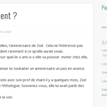
Pa
lent ?
Mes
on classé
Ar
lles, l’anniversaire de Zoé. Cela ne l’intéresse pas
Les
dent rarement à ce qu’elle aurait voulu.
16/
e sur quel-le-s ami-e-s elle va pouvoir inviter chez elle,
Les
 venue te souhaiter un anniversaire un peu en avance.
Une
visite avec son prof de chant il y a quelques mois, Zoé
Les
 l’éthologue. Souvenez-vous, elle lui avait parlé des
Int
aux
 la voir.