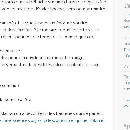
le couloir mais trébuche sur une chaussette qui traîne.
Co
levée, en train de dévaler les escaliers pour atteindre
» L
da
canapé et l’accueille avec un énorme sourire
ent
 la dernière fois ? Je me suis permise cette visite
 récent pour les bactéries et j’ai pensé que ceci
Un 
exp
Tat
en emballé.
inf
endre pour découvrir un instrument étrange.
server un tas de bestioles microscopiques et voir
De 
Com
Int
e continue
aux
le sourire à Zoé.
» L
per
ec Maman on a découvert des bactéries qui se parlent
ce.cafe-sciences.org/articles/quest-ce-quune-colonie-
Ar