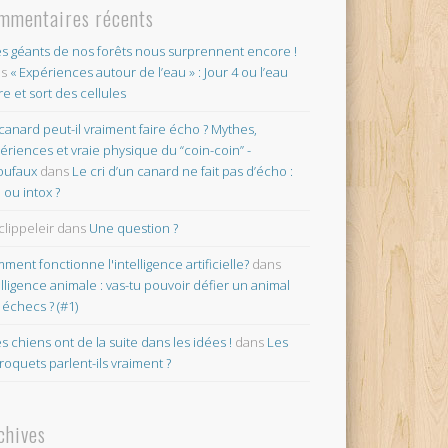
mmentaires récents
es géants de nos forêts nous surprennent encore !
ns
« Expériences autour de l’eau » : Jour 4 ou l’eau
re et sort des cellules
canard peut-il vraiment faire écho ? Mythes,
ériences et vraie physique du “coin-coin” -
oufaux
dans
Le cri d’un canard ne fait pas d’écho :
o ou intox ?
clippeleir
dans
Une question ?
ment fonctionne l'intelligence artificielle?
dans
elligence animale : vas-tu pouvoir défier un animal
 échecs ? (#1)
es chiens ont de la suite dans les idées !
dans
Les
roquets parlent-ils vraiment ?
chives