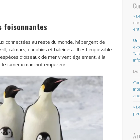
Co
» L
da
es foisonnantes
ent
Un 
eaux connectées au reste du monde, hébergent de
exp
ill, calmars, dauphins et baleines… Il est impossible
Tat
espèces d’oiseaux de mer vivent également, à la
inf
ont le fameux manchot empereur.
De 
Com
Int
aux
» L
per
Ar