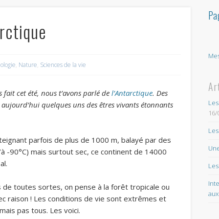
Pa
arctique
Mes
iologie
,
Nature
,
Sciences de la vie
Ar
fait cet été, nous t’avons parlé de
l’Antarctique
.
Des
Les
 aujourd’hui quelques uns des êtres vivants étonnants
16/
Les
teignant parfois de plus de 1000 m, balayé par des
Une
u’à -90°C) mais surtout sec, ce continent de 14000
al.
Les
Int
s de toutes sortes, on pense à la forêt tropicale ou
aux
vec raison ! Les conditions de vie sont extrêmes et
 mais pas tous. Les voici.