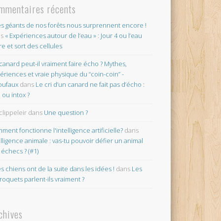
mmentaires récents
es géants de nos forêts nous surprennent encore !
ns
« Expériences autour de l’eau » : Jour 4 ou l’eau
re et sort des cellules
canard peut-il vraiment faire écho ? Mythes,
ériences et vraie physique du “coin-coin” -
oufaux
dans
Le cri d’un canard ne fait pas d’écho :
o ou intox ?
clippeleir
dans
Une question ?
ment fonctionne l'intelligence artificielle?
dans
elligence animale : vas-tu pouvoir défier un animal
 échecs ? (#1)
es chiens ont de la suite dans les idées !
dans
Les
roquets parlent-ils vraiment ?
chives