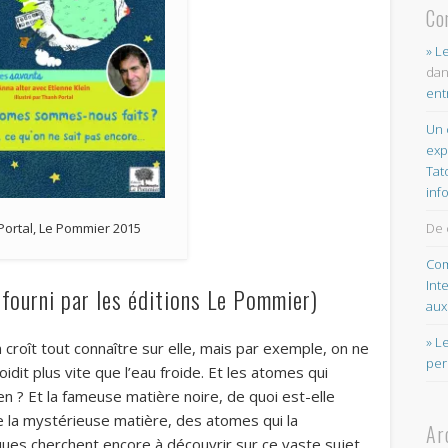
Co
» L
da
ent
Un 
exp
Tat
inf
ortal, Le Pommier 2015
De 
Com
Int
 fourni par les éditions Le Pommier)
aux
» L
croît tout connaître sur elle, mais par exemple, on ne
per
idit plus vite que l’eau froide. Et les atomes qui
en ? Et la fameuse matière noire, de quoi est-elle
 la mystérieuse matière, des atomes qui la
Ar
ques cherchent encore à découvrir sur ce vaste sujet.