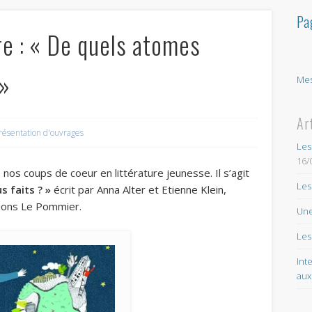
Pa
 : « De quels atomes
 »
Mes
Ar
résentation d'ouvrages
Les
16/
 nos coups de coeur en littérature jeunesse. Il s’agit
Les
 faits ? »
écrit par Anna Alter et Etienne Klein,
itions Le Pommier.
Une
Les
Int
aux