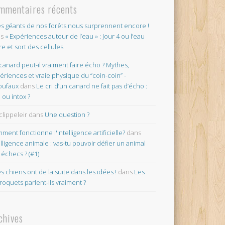
mmentaires récents
es géants de nos forêts nous surprennent encore !
ns
« Expériences autour de l’eau » : Jour 4 ou l’eau
re et sort des cellules
canard peut-il vraiment faire écho ? Mythes,
ériences et vraie physique du “coin-coin” -
oufaux
dans
Le cri d’un canard ne fait pas d’écho :
o ou intox ?
clippeleir
dans
Une question ?
ment fonctionne l'intelligence artificielle?
dans
elligence animale : vas-tu pouvoir défier un animal
 échecs ? (#1)
es chiens ont de la suite dans les idées !
dans
Les
roquets parlent-ils vraiment ?
chives