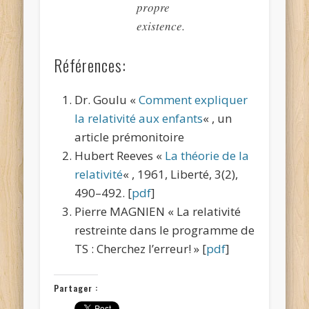
propre
existence.
Références:
Dr. Goulu «
Comment expliquer
la relativité aux enfants
« , un
article prémonitoire
Hubert Reeves «
La théorie de la
relativité
« , 1961, Liberté, 3(2),
490–492. [
pdf
]
Pierre MAGNIEN « La relativité
restreinte dans le programme de
TS : Cherchez l’erreur! » [
pdf
]
Partager :