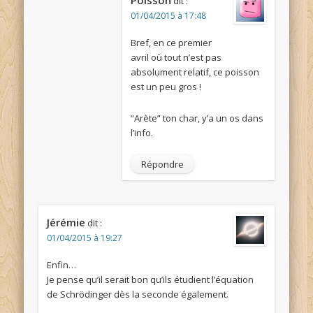
dit :
01/04/2015 à 17:48
Bref, en ce premier
avril où tout n’est pas
absolument relatif, ce poisson
est un peu gros !
“Arète” ton char, y’a un os dans
l’info.
Répondre
Jérémie
dit :
01/04/2015 à 19:27
Enfin…
Je pense qu’il serait bon qu’ils étudient l’équation
de Schrödinger dès la seconde également.