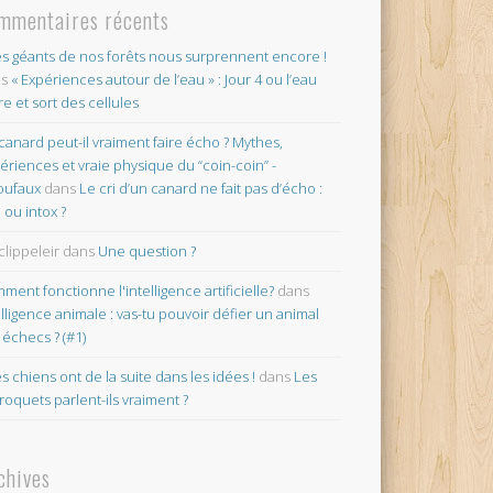
mmentaires récents
es géants de nos forêts nous surprennent encore !
ns
« Expériences autour de l’eau » : Jour 4 ou l’eau
re et sort des cellules
canard peut-il vraiment faire écho ? Mythes,
ériences et vraie physique du “coin-coin” -
oufaux
dans
Le cri d’un canard ne fait pas d’écho :
o ou intox ?
clippeleir
dans
Une question ?
ment fonctionne l'intelligence artificielle?
dans
elligence animale : vas-tu pouvoir défier un animal
 échecs ? (#1)
es chiens ont de la suite dans les idées !
dans
Les
roquets parlent-ils vraiment ?
chives