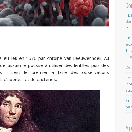
Co
» L
da
ent
Un 
exp
Tat
inf
 a eu lieu en 1676 par Antoine van Leeuwenhoek.
Au
e tissus) le pousse à utiliser des lentilles puis des
De 
s : c’est le premier à faire des observations
Com
s d’abeille… et de bactéries.
Int
aux
» L
per
Ar