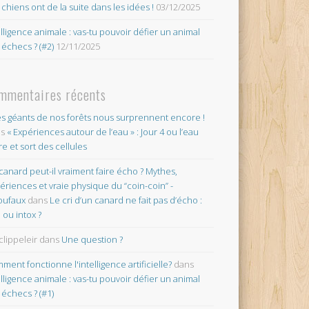
 chiens ont de la suite dans les idées !
03/12/2025
elligence animale : vas-tu pouvoir défier un animal
 échecs ? (#2)
12/11/2025
mmentaires récents
es géants de nos forêts nous surprennent encore !
ns
« Expériences autour de l’eau » : Jour 4 ou l’eau
re et sort des cellules
canard peut-il vraiment faire écho ? Mythes,
ériences et vraie physique du “coin-coin” -
oufaux
dans
Le cri d’un canard ne fait pas d’écho :
o ou intox ?
clippeleir
dans
Une question ?
ment fonctionne l'intelligence artificielle?
dans
elligence animale : vas-tu pouvoir défier un animal
 échecs ? (#1)