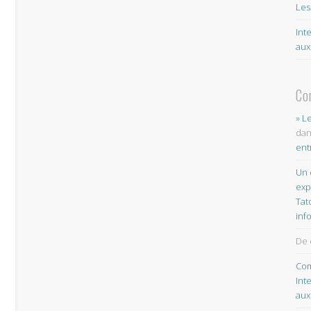
Les
Int
aux
Co
» L
da
ent
Un 
exp
Tat
inf
De 
Com
Int
aux