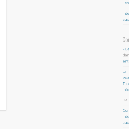
Les
Int
aux
Co
» L
da
ent
Un 
exp
Tat
inf
De 
Com
Int
aux