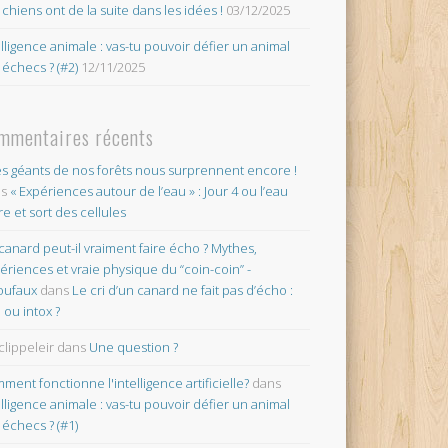
 chiens ont de la suite dans les idées !
03/12/2025
elligence animale : vas-tu pouvoir défier un animal
 échecs ? (#2)
12/11/2025
mmentaires récents
es géants de nos forêts nous surprennent encore !
ns
« Expériences autour de l’eau » : Jour 4 ou l’eau
re et sort des cellules
canard peut-il vraiment faire écho ? Mythes,
ériences et vraie physique du “coin-coin” -
oufaux
dans
Le cri d’un canard ne fait pas d’écho :
o ou intox ?
clippeleir
dans
Une question ?
ment fonctionne l'intelligence artificielle?
dans
elligence animale : vas-tu pouvoir défier un animal
 échecs ? (#1)