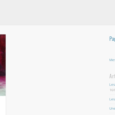
Pa
Mes
Ar
Les
16/
Les
Une