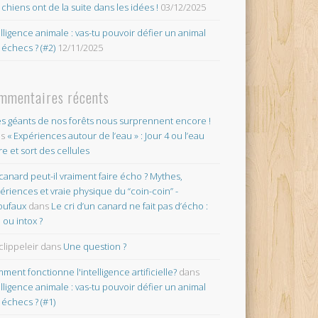
 chiens ont de la suite dans les idées !
03/12/2025
elligence animale : vas-tu pouvoir défier un animal
 échecs ? (#2)
12/11/2025
mmentaires récents
es géants de nos forêts nous surprennent encore !
ns
« Expériences autour de l’eau » : Jour 4 ou l’eau
re et sort des cellules
canard peut-il vraiment faire écho ? Mythes,
ériences et vraie physique du “coin-coin” -
oufaux
dans
Le cri d’un canard ne fait pas d’écho :
o ou intox ?
clippeleir
dans
Une question ?
ment fonctionne l'intelligence artificielle?
dans
elligence animale : vas-tu pouvoir défier un animal
 échecs ? (#1)