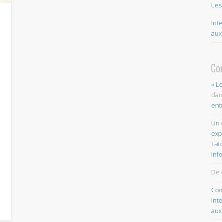
Les
Int
aux
e
Co
» L
da
ent
Un 
exp
Tat
inf
De 
Com
Int
aux