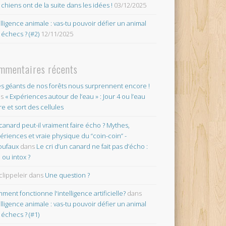
 chiens ont de la suite dans les idées !
03/12/2025
elligence animale : vas-tu pouvoir défier un animal
 échecs ? (#2)
12/11/2025
mmentaires récents
es géants de nos forêts nous surprennent encore !
ns
« Expériences autour de l’eau » : Jour 4 ou l’eau
re et sort des cellules
canard peut-il vraiment faire écho ? Mythes,
ériences et vraie physique du “coin-coin” -
oufaux
dans
Le cri d’un canard ne fait pas d’écho :
o ou intox ?
clippeleir
dans
Une question ?
ment fonctionne l'intelligence artificielle?
dans
elligence animale : vas-tu pouvoir défier un animal
 échecs ? (#1)