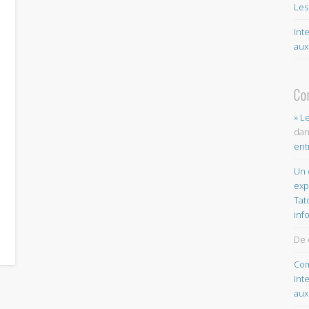
Les
Int
aux
Co
» L
da
ent
Un 
exp
Tat
inf
De 
Com
Int
aux