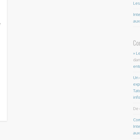
Les
Int
aux
e
Co
» L
da
ent
Un 
exp
Tat
inf
De 
Com
Int
aux