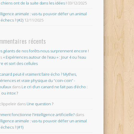
 chiens ont de la suite dans les idées !
03/12/2025
elligence animale : vas-tu pouvoir défier un animal
 échecs ? (#2)
12/11/2025
mmentaires récents
es géants de nos forêts nous surprennent encore !
ns
« Expériences autour de l’eau » : Jour 4 ou l’eau
re et sort des cellules
canard peut-il vraiment faire écho ? Mythes,
ériences et vraie physique du “coin-coin” -
oufaux
dans
Le cri d’un canard ne fait pas d’écho :
o ou intox ?
clippeleir
dans
Une question ?
ment fonctionne l'intelligence artificielle?
dans
elligence animale : vas-tu pouvoir défier un animal
 échecs ? (#1)