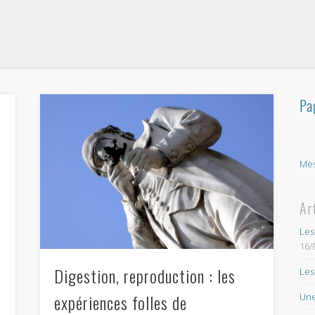
Pa
Mes
Ar
Les
16/
?
Digestion, reproduction : les
Les
expériences folles de
Une