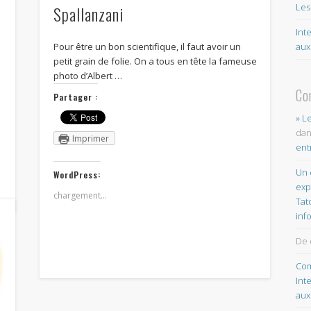
Les
Spallanzani
Int
aux
Pour être un bon scientifique, il faut avoir un
petit grain de folie. On a tous en tête la fameuse
photo d’Albert …
Co
Partager :
» L
da
Imprimer
ent
Un 
WordPress:
exp
chargement…
Tat
inf
De 
Com
Int
aux