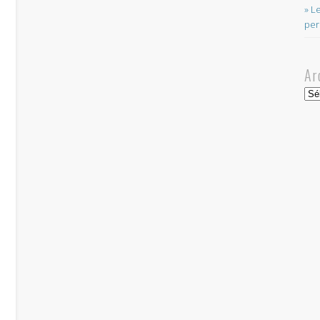
» L
per
Ar
Arc