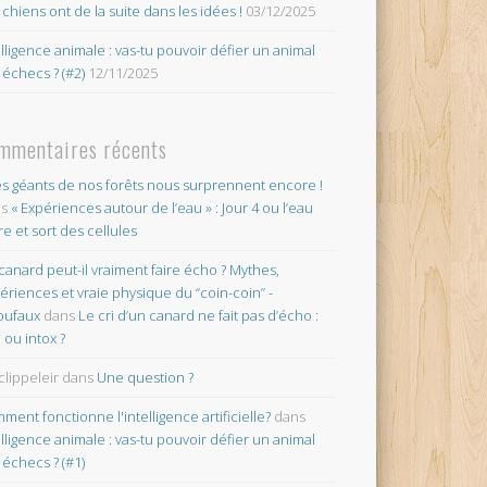
 chiens ont de la suite dans les idées !
03/12/2025
elligence animale : vas-tu pouvoir défier un animal
 échecs ? (#2)
12/11/2025
mmentaires récents
es géants de nos forêts nous surprennent encore !
ns
« Expériences autour de l’eau » : Jour 4 ou l’eau
re et sort des cellules
canard peut-il vraiment faire écho ? Mythes,
ériences et vraie physique du “coin-coin” -
oufaux
dans
Le cri d’un canard ne fait pas d’écho :
o ou intox ?
clippeleir
dans
Une question ?
ment fonctionne l'intelligence artificielle?
dans
elligence animale : vas-tu pouvoir défier un animal
 échecs ? (#1)