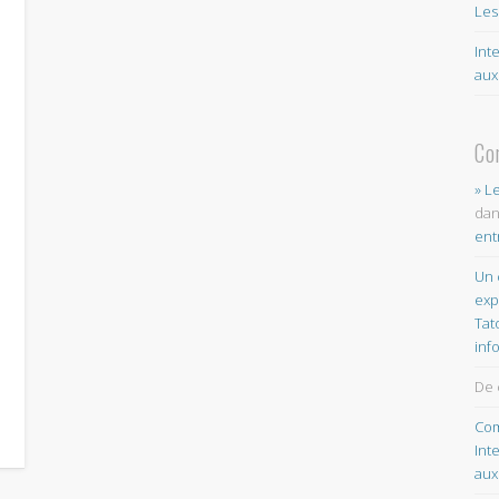
Les
Int
aux
Co
» L
da
ent
Un 
exp
Tat
inf
De 
Com
Int
aux