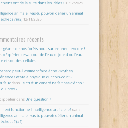
 chiens ont de la suite dans les idées !
03/12/2025
elligence animale : vas-tu pouvoir défier un animal
 échecs ? (#2)
12/11/2025
mmentaires récents
es géants de nos forêts nous surprennent encore !
ns
« Expériences autour de l’eau » : Jour 4 ou l’eau
re et sort des cellules
canard peut-il vraiment faire écho ? Mythes,
ériences et vraie physique du “coin-coin” -
oufaux
dans
Le cri d’un canard ne fait pas d’écho :
o ou intox ?
clippeleir
dans
Une question ?
ment fonctionne l'intelligence artificielle?
dans
elligence animale : vas-tu pouvoir défier un animal
 échecs ? (#1)