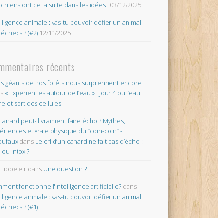
 chiens ont de la suite dans les idées !
03/12/2025
elligence animale : vas-tu pouvoir défier un animal
 échecs ? (#2)
12/11/2025
mmentaires récents
es géants de nos forêts nous surprennent encore !
ns
« Expériences autour de l’eau » : Jour 4 ou l’eau
re et sort des cellules
canard peut-il vraiment faire écho ? Mythes,
ériences et vraie physique du “coin-coin” -
oufaux
dans
Le cri d’un canard ne fait pas d’écho :
o ou intox ?
clippeleir
dans
Une question ?
ment fonctionne l'intelligence artificielle?
dans
elligence animale : vas-tu pouvoir défier un animal
 échecs ? (#1)