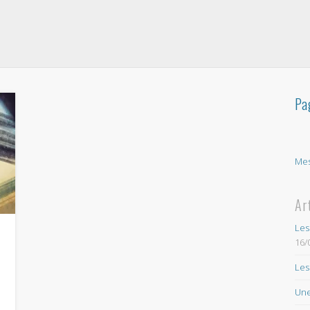
Pa
Mes
Ar
Les
16/
Les
a
Une