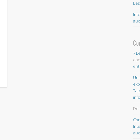
Les
Int
aux
Co
» L
da
ent
Un 
exp
Tat
inf
De 
Com
Int
aux