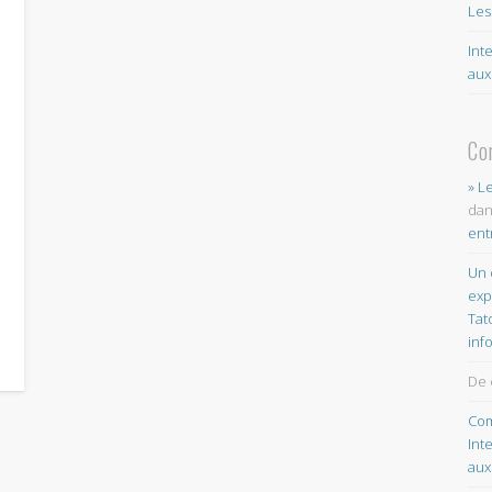
Les
Int
aux
Co
» L
da
ent
Un 
exp
Tat
inf
De 
Com
Int
aux