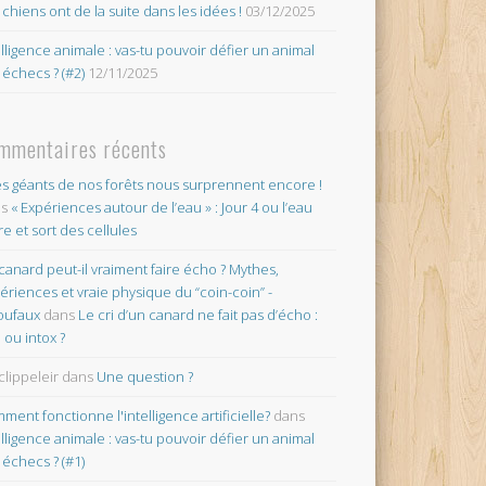
 chiens ont de la suite dans les idées !
03/12/2025
elligence animale : vas-tu pouvoir défier un animal
 échecs ? (#2)
12/11/2025
mmentaires récents
es géants de nos forêts nous surprennent encore !
ns
« Expériences autour de l’eau » : Jour 4 ou l’eau
re et sort des cellules
canard peut-il vraiment faire écho ? Mythes,
ériences et vraie physique du “coin-coin” -
oufaux
dans
Le cri d’un canard ne fait pas d’écho :
o ou intox ?
clippeleir
dans
Une question ?
ment fonctionne l'intelligence artificielle?
dans
elligence animale : vas-tu pouvoir défier un animal
 échecs ? (#1)