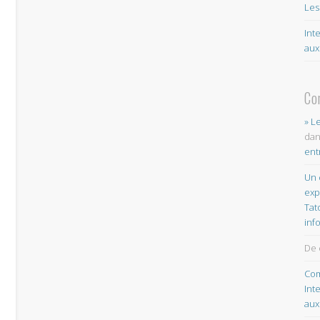
Les
Int
aux
Co
e
» L
da
ent
Un 
exp
Tat
inf
De 
Com
Int
aux