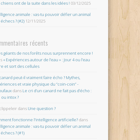
 chiens ont de la suite dans les idées !
03/12/2025
elligence animale : vas-tu pouvoir défier un animal
 échecs ? (#2)
12/11/2025
mmentaires récents
es géants de nos forêts nous surprennent encore !
ns
« Expériences autour de l’eau » : Jour 4 ou l’eau
re et sort des cellules
canard peut-il vraiment faire écho ? Mythes,
ériences et vraie physique du “coin-coin” -
oufaux
dans
Le cri d’un canard ne fait pas d’écho :
o ou intox ?
clippeleir
dans
Une question ?
ment fonctionne l'intelligence artificielle?
dans
elligence animale : vas-tu pouvoir défier un animal
 échecs ? (#1)