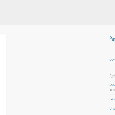
Pa
Mes
Ar
Les
16/
Les
Une