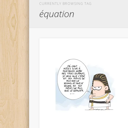
CURRENTLY BROWSING TAG
équation