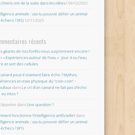
 chiens ont de la suite dans les idées !
03/12/2025
elligence animale : vas-tu pouvoir défier un animal
 échecs ? (#2)
12/11/2025
mmentaires récents
es géants de nos forêts nous surprennent encore !
ns
« Expériences autour de l’eau » : Jour 4 ou l’eau
re et sort des cellules
canard peut-il vraiment faire écho ? Mythes,
ériences et vraie physique du “coin-coin” -
oufaux
dans
Le cri d’un canard ne fait pas d’écho :
o ou intox ?
clippeleir
dans
Une question ?
ment fonctionne l'intelligence artificielle?
dans
elligence animale : vas-tu pouvoir défier un animal
 échecs ? (#1)