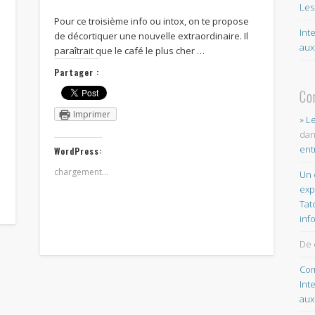
Les
Pour ce troisième info ou intox, on te propose
Int
de décortiquer une nouvelle extraordinaire. Il
aux
paraîtrait que le café le plus cher …
Partager :
Co
Imprimer
» L
da
ent
WordPress:
chargement…
Un 
exp
Tat
inf
De 
Com
Int
aux