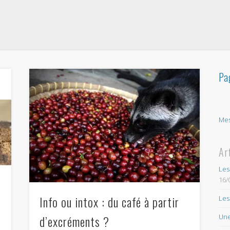
Pa
Mes
Ar
Les
16/
Info ou intox : du café à partir
Les
Une
d’excréments ?