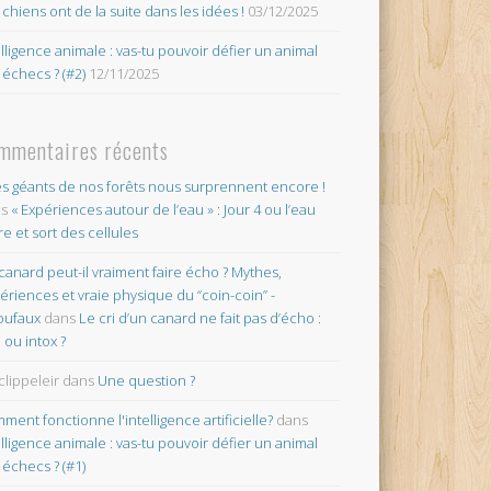
 chiens ont de la suite dans les idées !
03/12/2025
elligence animale : vas-tu pouvoir défier un animal
 échecs ? (#2)
12/11/2025
mmentaires récents
es géants de nos forêts nous surprennent encore !
ns
« Expériences autour de l’eau » : Jour 4 ou l’eau
re et sort des cellules
canard peut-il vraiment faire écho ? Mythes,
ériences et vraie physique du “coin-coin” -
oufaux
dans
Le cri d’un canard ne fait pas d’écho :
o ou intox ?
clippeleir
dans
Une question ?
ment fonctionne l'intelligence artificielle?
dans
elligence animale : vas-tu pouvoir défier un animal
 échecs ? (#1)