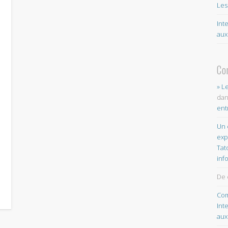
Les
Int
aux
Co
» L
da
ent
Un 
exp
Tat
inf
De 
Com
Int
aux