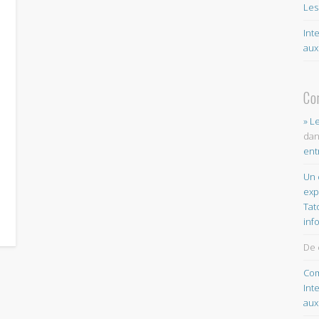
Les
Int
aux
Co
» L
da
ent
Un 
exp
Tat
inf
De 
Com
Int
aux