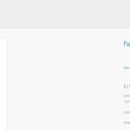
Pa
Mes
Ar
Les
16/
Les
Une