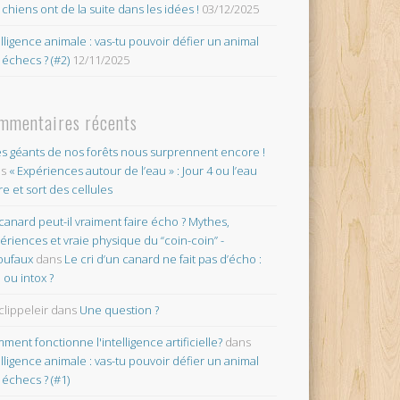
 chiens ont de la suite dans les idées !
03/12/2025
elligence animale : vas-tu pouvoir défier un animal
 échecs ? (#2)
12/11/2025
mmentaires récents
es géants de nos forêts nous surprennent encore !
ns
« Expériences autour de l’eau » : Jour 4 ou l’eau
re et sort des cellules
canard peut-il vraiment faire écho ? Mythes,
ériences et vraie physique du “coin-coin” -
oufaux
dans
Le cri d’un canard ne fait pas d’écho :
o ou intox ?
clippeleir
dans
Une question ?
ment fonctionne l'intelligence artificielle?
dans
elligence animale : vas-tu pouvoir défier un animal
 échecs ? (#1)