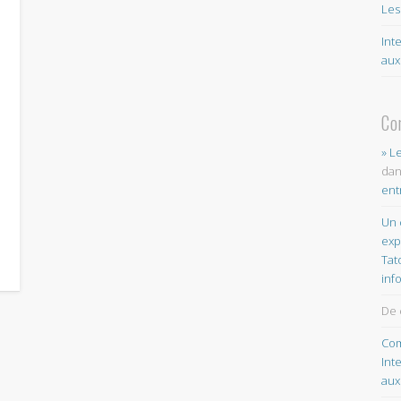
Les
Int
aux
Co
» L
da
ent
Un 
exp
Tat
inf
De 
Com
Int
aux