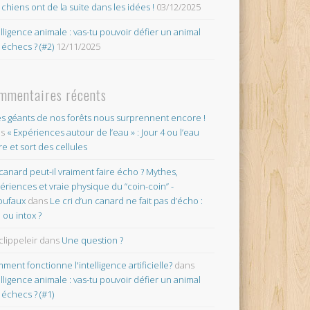
 chiens ont de la suite dans les idées !
03/12/2025
elligence animale : vas-tu pouvoir défier un animal
 échecs ? (#2)
12/11/2025
mmentaires récents
es géants de nos forêts nous surprennent encore !
ns
« Expériences autour de l’eau » : Jour 4 ou l’eau
re et sort des cellules
canard peut-il vraiment faire écho ? Mythes,
ériences et vraie physique du “coin-coin” -
oufaux
dans
Le cri d’un canard ne fait pas d’écho :
o ou intox ?
clippeleir
dans
Une question ?
ment fonctionne l'intelligence artificielle?
dans
elligence animale : vas-tu pouvoir défier un animal
 échecs ? (#1)