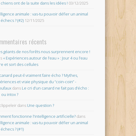
 chiens ont de la suite dans les idées !
03/12/2025
elligence animale : vas-tu pouvoir défier un animal
 échecs ? (#2)
12/11/2025
mmentaires récents
es géants de nos forêts nous surprennent encore !
ns
« Expériences autour de l’eau » : Jour 4 ou l’eau
re et sort des cellules
canard peut-il vraiment faire écho ? Mythes,
ériences et vraie physique du “coin-coin” -
oufaux
dans
Le cri d’un canard ne fait pas d’écho :
o ou intox ?
clippeleir
dans
Une question ?
ment fonctionne l'intelligence artificielle?
dans
elligence animale : vas-tu pouvoir défier un animal
 échecs ? (#1)