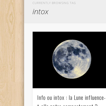
CURRENTLY BROWSING TAG
intox
Info ou intox : la Lune influence-