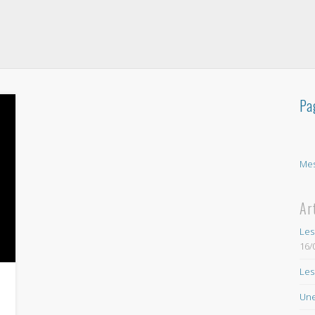
Pa
Mes
Ar
Les
16/
Les
Une