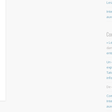
Les
Int
aux
Co
» L
da
ent
Un 
exp
Tat
inf
De 
Com
Int
aux