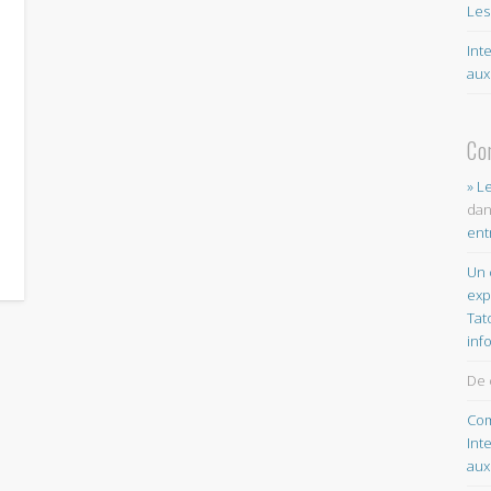
Les
Int
aux
Co
» L
da
ent
Un 
exp
Tat
inf
De 
Com
Int
aux