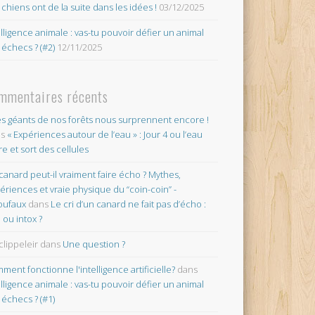
 chiens ont de la suite dans les idées !
03/12/2025
elligence animale : vas-tu pouvoir défier un animal
 échecs ? (#2)
12/11/2025
mmentaires récents
es géants de nos forêts nous surprennent encore !
ns
« Expériences autour de l’eau » : Jour 4 ou l’eau
re et sort des cellules
canard peut-il vraiment faire écho ? Mythes,
ériences et vraie physique du “coin-coin” -
oufaux
dans
Le cri d’un canard ne fait pas d’écho :
o ou intox ?
clippeleir
dans
Une question ?
ment fonctionne l'intelligence artificielle?
dans
elligence animale : vas-tu pouvoir défier un animal
 échecs ? (#1)