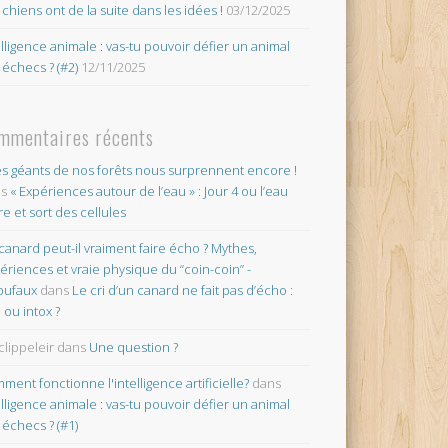
 chiens ont de la suite dans les idées !
03/12/2025
elligence animale : vas-tu pouvoir défier un animal
 échecs ? (#2)
12/11/2025
mmentaires récents
es géants de nos forêts nous surprennent encore !
ns
« Expériences autour de l’eau » : Jour 4 ou l’eau
re et sort des cellules
canard peut-il vraiment faire écho ? Mythes,
ériences et vraie physique du “coin-coin” -
oufaux
dans
Le cri d’un canard ne fait pas d’écho :
o ou intox ?
clippeleir
dans
Une question ?
ment fonctionne l'intelligence artificielle?
dans
elligence animale : vas-tu pouvoir défier un animal
 échecs ? (#1)