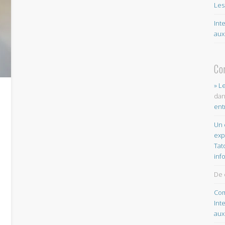
Les
Int
aux
Co
» L
da
ent
Un 
exp
Tat
inf
De 
Com
Int
aux