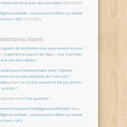
 chiens ont de la suite dans les idées !
03/12/2025
elligence animale : vas-tu pouvoir défier un animal
 échecs ? (#2)
12/11/2025
mmentaires récents
es géants de nos forêts nous surprennent encore !
ns
« Expériences autour de l’eau » : Jour 4 ou l’eau
re et sort des cellules
canard peut-il vraiment faire écho ? Mythes,
ériences et vraie physique du “coin-coin” -
oufaux
dans
Le cri d’un canard ne fait pas d’écho :
o ou intox ?
clippeleir
dans
Une question ?
ment fonctionne l'intelligence artificielle?
dans
elligence animale : vas-tu pouvoir défier un animal
 échecs ? (#1)