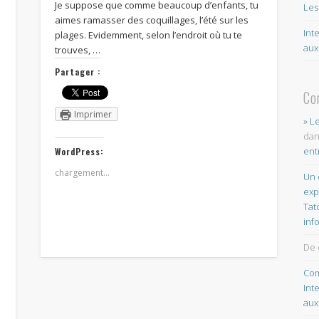
Je suppose que comme beaucoup d’enfants, tu
Les
aimes ramasser des coquillages, l’été sur les
Int
plages. Evidemment, selon l’endroit où tu te
aux
trouves, …
Partager :
Co
Imprimer
» L
da
ent
WordPress:
chargement…
Un 
exp
Tat
inf
De 
Com
Int
aux