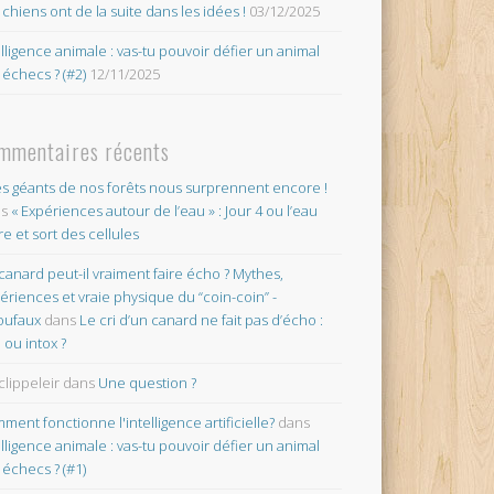
 chiens ont de la suite dans les idées !
03/12/2025
elligence animale : vas-tu pouvoir défier un animal
 échecs ? (#2)
12/11/2025
mmentaires récents
es géants de nos forêts nous surprennent encore !
ns
« Expériences autour de l’eau » : Jour 4 ou l’eau
re et sort des cellules
canard peut-il vraiment faire écho ? Mythes,
ériences et vraie physique du “coin-coin” -
oufaux
dans
Le cri d’un canard ne fait pas d’écho :
o ou intox ?
clippeleir
dans
Une question ?
ment fonctionne l'intelligence artificielle?
dans
elligence animale : vas-tu pouvoir défier un animal
 échecs ? (#1)