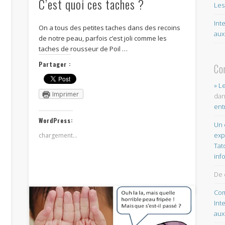
C’est quoi ces taches ?
Les
Int
On a tous des petites taches dans des recoins
aux
de notre peau, parfois c’est joli comme les
taches de rousseur de Poil …
i
Partager :
Co
» L
Imprimer
da
ent
WordPress:
Un 
exp
chargement…
Tat
inf
De 
Com
Int
aux