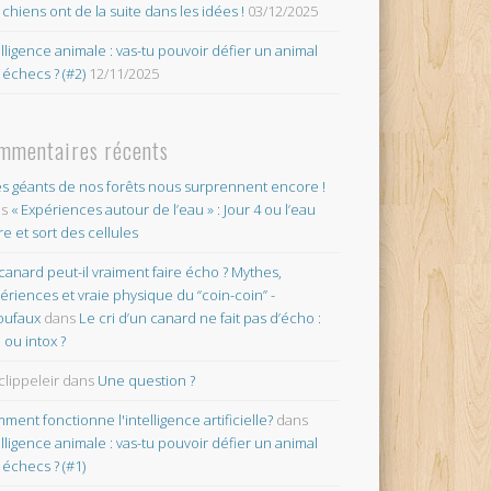
 chiens ont de la suite dans les idées !
03/12/2025
elligence animale : vas-tu pouvoir défier un animal
 échecs ? (#2)
12/11/2025
mmentaires récents
es géants de nos forêts nous surprennent encore !
ns
« Expériences autour de l’eau » : Jour 4 ou l’eau
re et sort des cellules
canard peut-il vraiment faire écho ? Mythes,
ériences et vraie physique du “coin-coin” -
oufaux
dans
Le cri d’un canard ne fait pas d’écho :
o ou intox ?
clippeleir
dans
Une question ?
ment fonctionne l'intelligence artificielle?
dans
elligence animale : vas-tu pouvoir défier un animal
 échecs ? (#1)