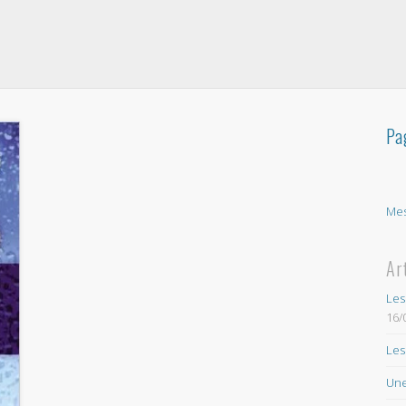
Pa
Mes
Ar
Les
16/
Les
Une