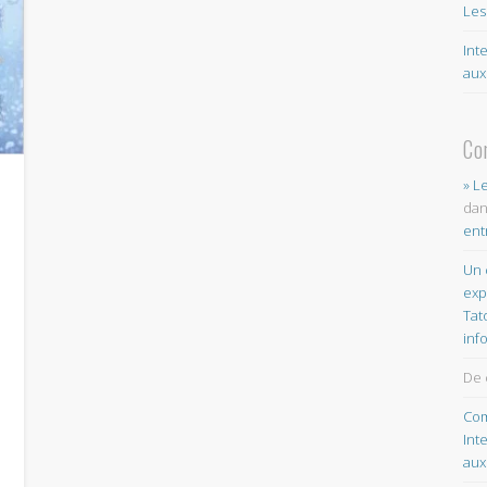
Les
Int
aux
Co
» L
da
ent
Un 
exp
Tat
inf
De 
Com
Int
aux