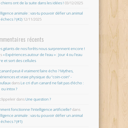
 chiens ont de la suite dans les idées !
03/12/2025
elligence animale : vas-tu pouvoir défier un animal
 échecs ? (#2)
12/11/2025
mmentaires récents
es géants de nos forêts nous surprennent encore !
ns
« Expériences autour de l’eau » : Jour 4 ou l’eau
re et sort des cellules
canard peut-il vraiment faire écho ? Mythes,
ériences et vraie physique du “coin-coin” -
oufaux
dans
Le cri d’un canard ne fait pas d’écho :
o ou intox ?
clippeleir
dans
Une question ?
ment fonctionne l'intelligence artificielle?
dans
elligence animale : vas-tu pouvoir défier un animal
 échecs ? (#1)