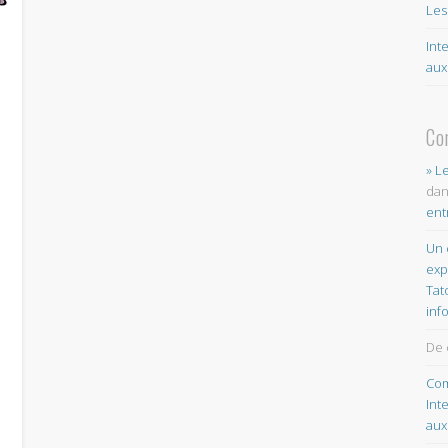
Les
Int
aux
!
Co
» L
da
ent
Un 
exp
Tat
inf
De 
Com
Int
aux