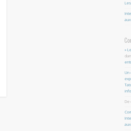
Les
Int
aux
Co
» L
da
ent
Un 
exp
Tat
inf
De 
Com
Int
aux