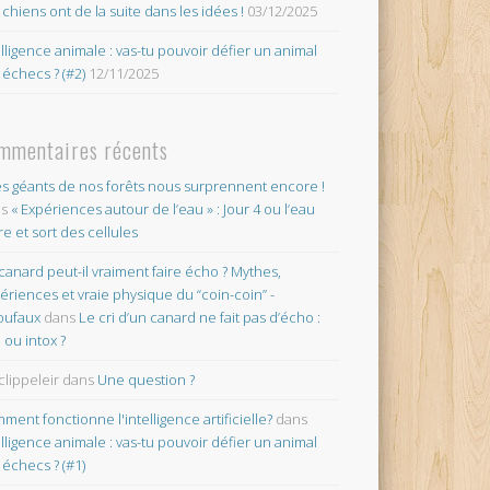
 chiens ont de la suite dans les idées !
03/12/2025
elligence animale : vas-tu pouvoir défier un animal
 échecs ? (#2)
12/11/2025
mmentaires récents
es géants de nos forêts nous surprennent encore !
ns
« Expériences autour de l’eau » : Jour 4 ou l’eau
re et sort des cellules
canard peut-il vraiment faire écho ? Mythes,
ériences et vraie physique du “coin-coin” -
oufaux
dans
Le cri d’un canard ne fait pas d’écho :
o ou intox ?
clippeleir
dans
Une question ?
ment fonctionne l'intelligence artificielle?
dans
elligence animale : vas-tu pouvoir défier un animal
 échecs ? (#1)