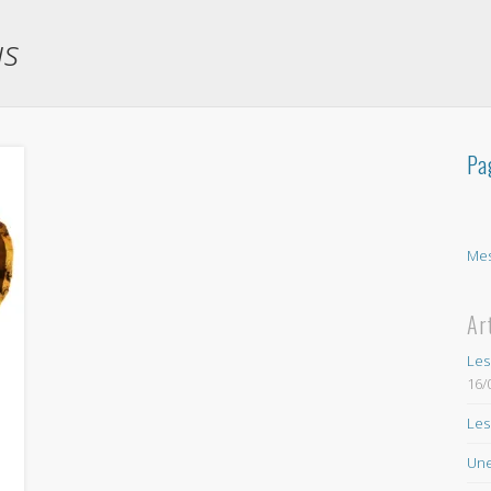
us
Pa
Mes
Ar
Les
16/
Les
Une