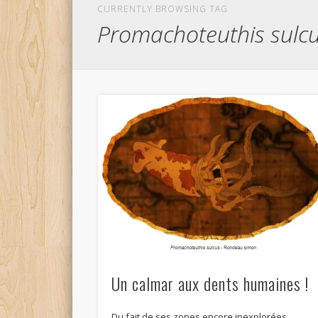
CURRENTLY BROWSING TAG
Promachoteuthis sulc
Un calmar aux dents humaines !
Du fait de ses zones encore inexplorées,