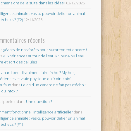
 chiens ont de la suite dans les idées !
03/12/2025
elligence animale : vas-tu pouvoir défier un animal
 échecs ? (#2)
12/11/2025
mmentaires récents
es géants de nos forêts nous surprennent encore !
ns
« Expériences autour de l’eau » : Jour 4 ou l’eau
re et sort des cellules
canard peut-il vraiment faire écho ? Mythes,
ériences et vraie physique du “coin-coin” -
oufaux
dans
Le cri d’un canard ne fait pas d’écho :
o ou intox ?
clippeleir
dans
Une question ?
ment fonctionne l'intelligence artificielle?
dans
elligence animale : vas-tu pouvoir défier un animal
 échecs ? (#1)