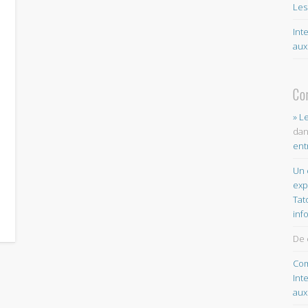
Les
Int
aux
Co
» L
da
ent
Un 
exp
Tat
inf
De 
Com
Int
aux