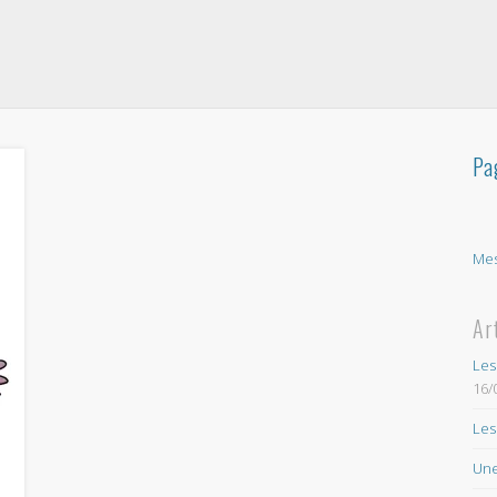
Pa
Mes
Ar
Les
16/
Les
Une