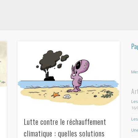
Pa
Mes
Ar
Les
16/
Lutte contre le réchauffement
Les
Une
climatique : quelles solutions