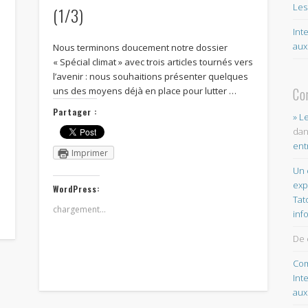
Les
(1/3)
Int
aux
Nous terminons doucement notre dossier
« Spécial climat » avec trois articles tournés vers
l’avenir : nous souhaitions présenter quelques
Co
uns des moyens déjà en place pour lutter …
Partager :
» L
da
ent
Imprimer
Un 
exp
WordPress:
Tat
chargement…
inf
De 
Com
Int
aux