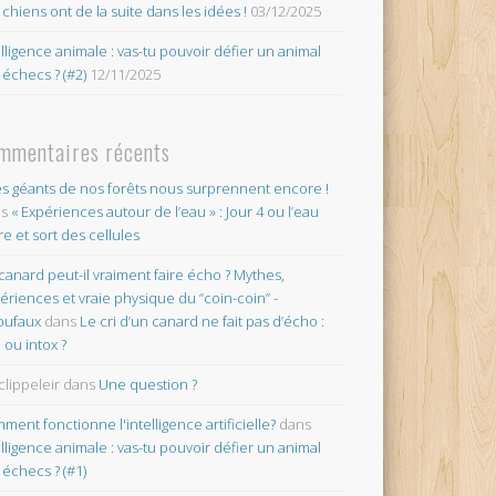
 chiens ont de la suite dans les idées !
03/12/2025
elligence animale : vas-tu pouvoir défier un animal
 échecs ? (#2)
12/11/2025
mmentaires récents
es géants de nos forêts nous surprennent encore !
ns
« Expériences autour de l’eau » : Jour 4 ou l’eau
re et sort des cellules
canard peut-il vraiment faire écho ? Mythes,
ériences et vraie physique du “coin-coin” -
oufaux
dans
Le cri d’un canard ne fait pas d’écho :
o ou intox ?
clippeleir
dans
Une question ?
ment fonctionne l'intelligence artificielle?
dans
elligence animale : vas-tu pouvoir défier un animal
 échecs ? (#1)