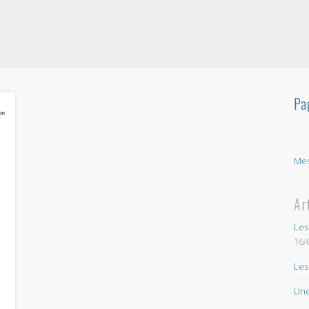
Pa
Mes
Ar
Les
16/
Les
Une