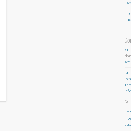
Les
Int
aux
Co
» L
da
ent
Un 
exp
Tat
inf
De 
Com
Int
aux