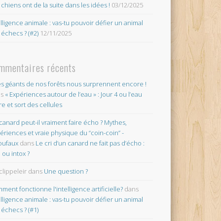
 chiens ont de la suite dans les idées !
03/12/2025
elligence animale : vas-tu pouvoir défier un animal
 échecs ? (#2)
12/11/2025
mmentaires récents
es géants de nos forêts nous surprennent encore !
ns
« Expériences autour de l’eau » : Jour 4 ou l’eau
re et sort des cellules
canard peut-il vraiment faire écho ? Mythes,
ériences et vraie physique du “coin-coin” -
oufaux
dans
Le cri d’un canard ne fait pas d’écho :
o ou intox ?
clippeleir
dans
Une question ?
ment fonctionne l'intelligence artificielle?
dans
elligence animale : vas-tu pouvoir défier un animal
 échecs ? (#1)