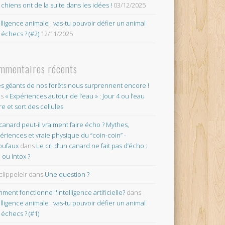
 chiens ont de la suite dans les idées !
03/12/2025
elligence animale : vas-tu pouvoir défier un animal
 échecs ? (#2)
12/11/2025
mmentaires récents
es géants de nos forêts nous surprennent encore !
ns
« Expériences autour de l’eau » : Jour 4 ou l’eau
re et sort des cellules
canard peut-il vraiment faire écho ? Mythes,
ériences et vraie physique du “coin-coin” -
oufaux
dans
Le cri d’un canard ne fait pas d’écho :
o ou intox ?
clippeleir
dans
Une question ?
ment fonctionne l'intelligence artificielle?
dans
elligence animale : vas-tu pouvoir défier un animal
 échecs ? (#1)