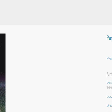
Pa
Mes
Ar
Les
16/
Les
Une