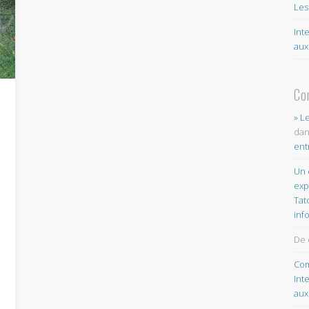
Les
Int
aux
Co
» L
da
ent
Un 
exp
Tat
inf
De 
Com
Int
aux