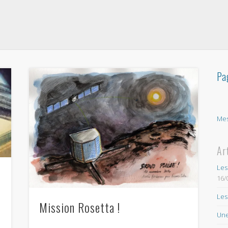
Pa
Mes
Ar
Les
16/
Les
a
Mission Rosetta !
Une