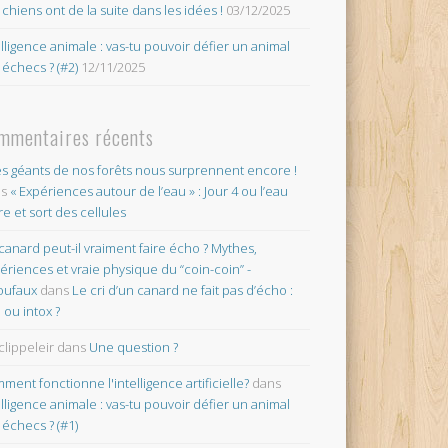
 chiens ont de la suite dans les idées !
03/12/2025
elligence animale : vas-tu pouvoir défier un animal
 échecs ? (#2)
12/11/2025
mmentaires récents
es géants de nos forêts nous surprennent encore !
ns
« Expériences autour de l’eau » : Jour 4 ou l’eau
re et sort des cellules
canard peut-il vraiment faire écho ? Mythes,
ériences et vraie physique du “coin-coin” -
oufaux
dans
Le cri d’un canard ne fait pas d’écho :
o ou intox ?
clippeleir
dans
Une question ?
ment fonctionne l'intelligence artificielle?
dans
elligence animale : vas-tu pouvoir défier un animal
 échecs ? (#1)