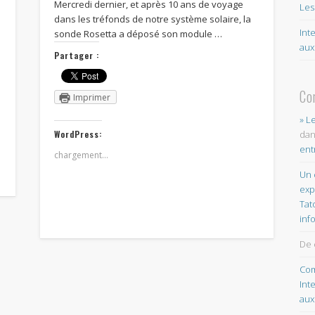
Mercredi dernier, et après 10 ans de voyage
Les
dans les tréfonds de notre système solaire, la
Int
sonde Rosetta a déposé son module …
aux
Partager :
Co
Imprimer
» L
WordPress:
da
ent
chargement…
Un 
exp
Tat
inf
De 
Com
Int
aux