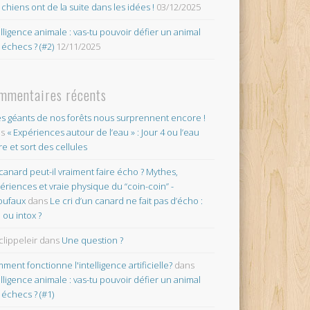
 chiens ont de la suite dans les idées !
03/12/2025
elligence animale : vas-tu pouvoir défier un animal
 échecs ? (#2)
12/11/2025
mmentaires récents
es géants de nos forêts nous surprennent encore !
ns
« Expériences autour de l’eau » : Jour 4 ou l’eau
re et sort des cellules
canard peut-il vraiment faire écho ? Mythes,
ériences et vraie physique du “coin-coin” -
oufaux
dans
Le cri d’un canard ne fait pas d’écho :
o ou intox ?
clippeleir
dans
Une question ?
ment fonctionne l'intelligence artificielle?
dans
elligence animale : vas-tu pouvoir défier un animal
 échecs ? (#1)