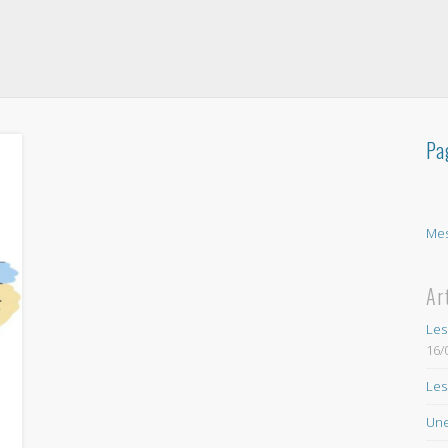
Pa
Mes
Ar
Les
16/
Les
Une