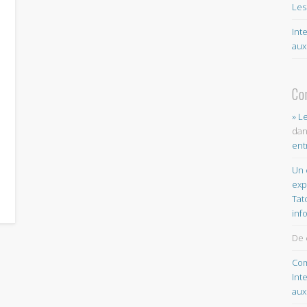
Les
Int
aux
Co
» L
da
ent
Un 
exp
Tat
inf
De 
Com
Int
aux