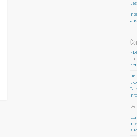
Les
Int
aux
Co
» L
da
ent
Un 
exp
Tat
inf
De 
Com
Int
aux