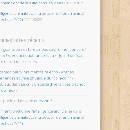
 chiens ont de la suite dans les idées !
03/12/2025
elligence animale : vas-tu pouvoir défier un animal
 échecs ? (#2)
12/11/2025
mmentaires récents
es géants de nos forêts nous surprennent encore !
ns
« Expériences autour de l’eau » : Jour 4 ou l’eau
re et sort des cellules
canard peut-il vraiment faire écho ? Mythes,
ériences et vraie physique du “coin-coin” -
oufaux
dans
Le cri d’un canard ne fait pas d’écho :
o ou intox ?
clippeleir
dans
Une question ?
ment fonctionne l'intelligence artificielle?
dans
elligence animale : vas-tu pouvoir défier un animal
 échecs ? (#1)