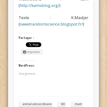
(
http://kamsblog.org/
)
Texte : K.Madjer
(
sweetrandomscience.blogspot.fr/
)
Partager :
Imprimer
WordPress:
chargement…
animal extraordinaire
BD
chant