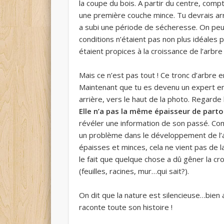
la coupe du bois. A partir du centre, comp
une première couche mince. Tu devrais arriv
a subi une période de sécheresse. On peut
conditions n’étaient pas non plus idéales po
étaient propices à la croissance de l’arbr
Mais ce n’est pas tout ! Ce tronc d’arbre
Maintenant que tu es devenu un expert e
arrière, vers le haut de la photo. Regarde
Elle n’a pas la même épaisseur de partou
révéler une information de son passé. Com
un problème dans le développement de l
épaisses et minces, cela ne vient pas de l
le fait que quelque chose a dû gêner la cr
(feuilles, racines, mur…qui sait?).
On dit que la nature est silencieuse…bien au
raconte toute son histoire !