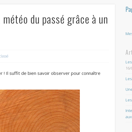
Pa
 météo du passé grâce à un
Mes
Ar
classé
Les
16/
 ! Il suffit de bien savoir observer pour connaître
Les
Une
Les
Int
aux