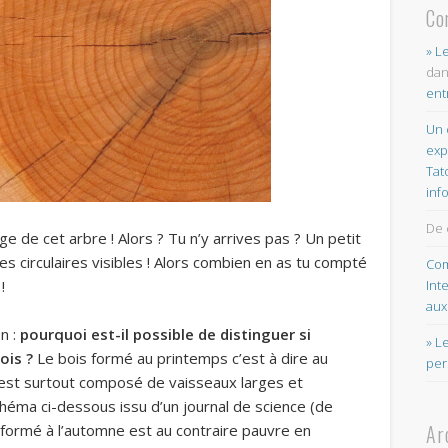
Co
» L
da
ent
Un 
exp
Tat
inf
De 
e de cet arbre ! Alors ? Tu n’y arrives pas ? Un petit
es circulaires visibles ! Alors combien en as tu compté
Com
!
Int
aux
n :
pourquoi est-il possible de distinguer si
» L
ois ?
Le bois formé au printemps c’est à dire au
per
st surtout composé de vaisseaux larges et
héma ci-dessous issu d’un journal de science (de
Ar
ois formé à l’automne est au contraire pauvre en