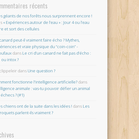
mmentaires récents
es géants de nos forêts nous surprennent encore !
ns
« Expériences autour de l’eau » : Jour 4 ou l’eau
re et sort des cellules
canard peut-il vraiment faire écho ? Mythes,
ériences et vraie physique du “coin-coin” -
oufaux
dans
Le cri d’un canard ne fait pas d’écho :
o ou intox ?
clippeleir
dans
Une question ?
ment fonctionne l'intelligence artificielle?
dans
elligence animale : vas-tu pouvoir défier un animal
 échecs ? (#1)
es chiens ont de la suite dans les idées !
dans
Les
roquets parlent-ils vraiment ?
chives