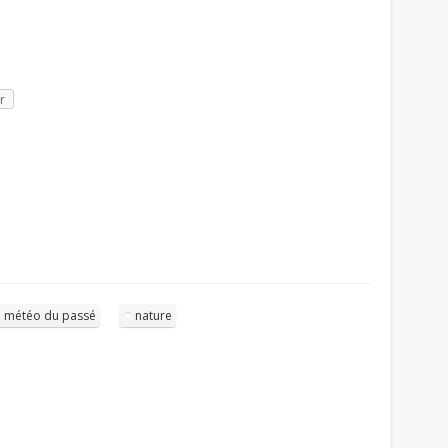
r
météo du passé
nature