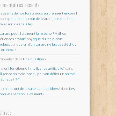
mmentaires récents
es géants de nos forêts nous surprennent encore !
ns
« Expériences autour de l’eau » : Jour 4 ou l’eau
re et sort des cellules
canard peut-il vraiment faire écho ? Mythes,
ériences et vraie physique du “coin-coin” -
oufaux
dans
Le cri d’un canard ne fait pas d’écho :
o ou intox ?
clippeleir
dans
Une question ?
ment fonctionne l'intelligence artificielle?
dans
elligence animale : vas-tu pouvoir défier un animal
 échecs ? (#1)
es chiens ont de la suite dans les idées !
dans
Les
roquets parlent-ils vraiment ?
chives