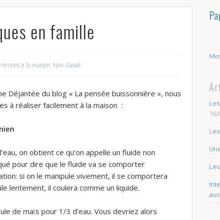
Pa
ques en famille
Mes
riences à la maison
,
Non classé
Ar
Mme Déjantée du blog « La pensée buissonnière », nous
Les
s à réaliser facilement à la maison :
16/
nien
Les
Une
eau, on obtient ce qu’on appelle un fluide non
qué pour dire que le fluide va se comporter
Les
ion: si on le manipule vivement, il se comportera
Int
le lentement, il coulera comme un liquide.
aux
écule de maïs pour 1/3 d’eau. Vous devriez alors