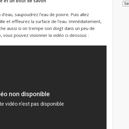
vre et un bout de savon
Arc
d’eau, saupoudrez l’eau de poivre. Puis allez
lle et effleurez la surface de l’eau. Immédiatement,
che aussi si on trempe son doigt dans un peu de
e, vous pouvez visionner la vidéo ci-dessous :