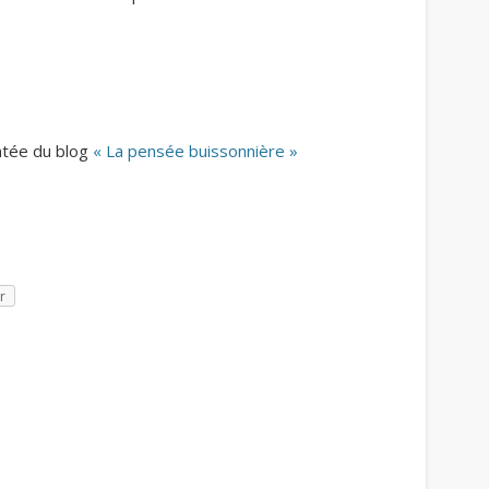
ntée du blog
« La pensée buissonnière »
r