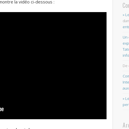
montre la vidéo ci-dessous :
Co
» L
da
ent
Un 
exp
Tat
inf
De 
Com
Int
aux
» L
per
Ar