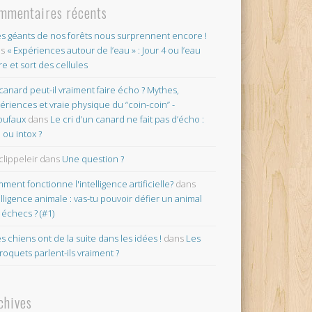
mmentaires récents
es géants de nos forêts nous surprennent encore !
ns
« Expériences autour de l’eau » : Jour 4 ou l’eau
re et sort des cellules
canard peut-il vraiment faire écho ? Mythes,
ériences et vraie physique du “coin-coin” -
oufaux
dans
Le cri d’un canard ne fait pas d’écho :
o ou intox ?
clippeleir
dans
Une question ?
ment fonctionne l'intelligence artificielle?
dans
elligence animale : vas-tu pouvoir défier un animal
 échecs ? (#1)
es chiens ont de la suite dans les idées !
dans
Les
roquets parlent-ils vraiment ?
chives