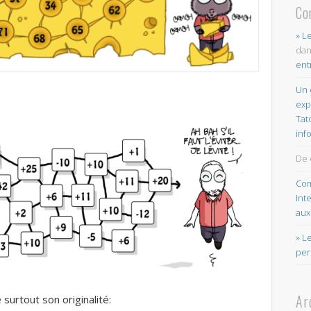
Co
» L
da
ent
Un 
exp
Tat
inf
De 
Com
Int
aux
» L
per
Ar
e surtout son originalité: