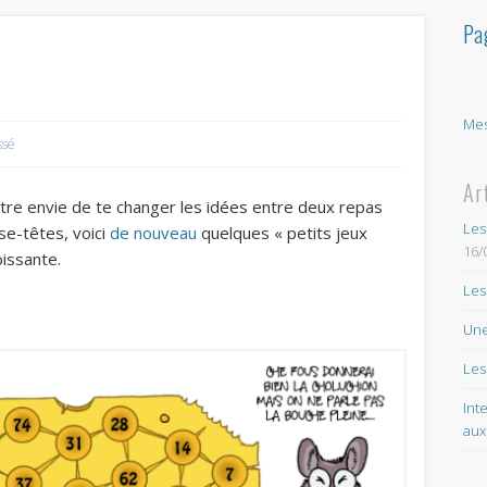
Pa
Mes
ssé
Ar
tre envie de te changer les idées entre deux repas
Les
sse-têtes, voici
de nouveau
quelques « petits jeux
16/
oissante.
Les
Une
Les
Int
aux