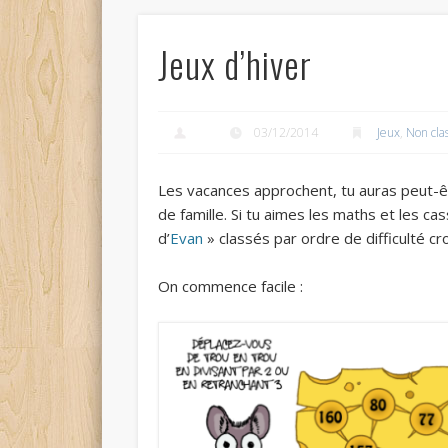
Jeux d’hiver
03/12/2014
Jeux
,
Non cla
Les vacances approchent, tu auras peut-ê
de famille. Si tu aimes les maths et les ca
d’
Evan
» classés par ordre de difficulté cr
On commence facile :