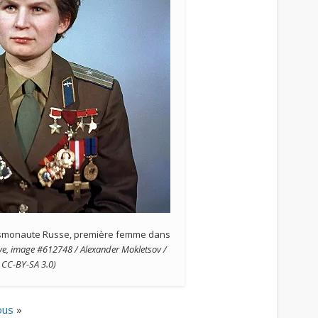
osmonaute Russe, première femme dans
ve, image #612748 / Alexander Mokletsov /
CC-BY-SA 3.0)
ous
»