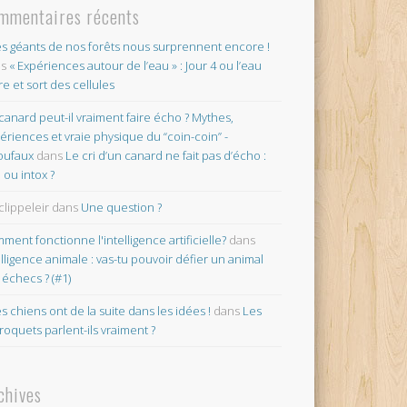
mmentaires récents
es géants de nos forêts nous surprennent encore !
ns
« Expériences autour de l’eau » : Jour 4 ou l’eau
re et sort des cellules
canard peut-il vraiment faire écho ? Mythes,
ériences et vraie physique du “coin-coin” -
oufaux
dans
Le cri d’un canard ne fait pas d’écho :
o ou intox ?
clippeleir
dans
Une question ?
ment fonctionne l'intelligence artificielle?
dans
elligence animale : vas-tu pouvoir défier un animal
 échecs ? (#1)
es chiens ont de la suite dans les idées !
dans
Les
roquets parlent-ils vraiment ?
chives