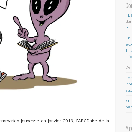
Co
» L
da
ent
Un 
exp
Tat
inf
De 
Com
Int
aux
» L
per
 Flammarion Jeunesse en Janvier 2019,
l’ABCDaire de la
Ar