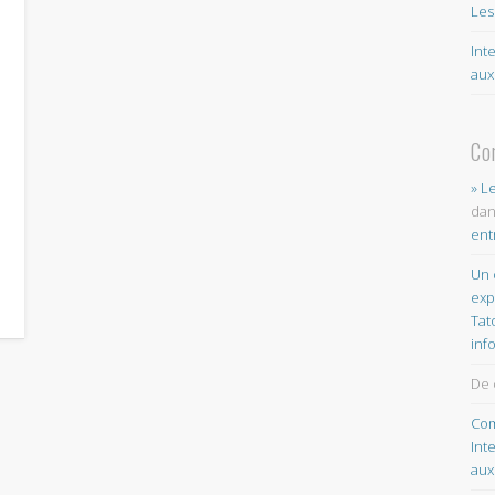
Les
Int
aux
Co
» L
da
ent
Un 
exp
Tat
inf
De 
Com
Int
aux