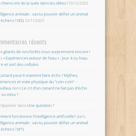
 chiens ont de la suite dans les idées !
03/12/2025
elligence animale : vas-tu pouvoir défier un animal
 échecs ? (#2)
12/11/2025
mmentaires récents
es géants de nos forêts nous surprennent encore !
ns
« Expériences autour de l’eau » : Jour 4 ou l’eau
re et sort des cellules
canard peut-il vraiment faire écho ? Mythes,
ériences et vraie physique du “coin-coin” -
oufaux
dans
Le cri d’un canard ne fait pas d’écho :
o ou intox ?
clippeleir
dans
Une question ?
ment fonctionne l'intelligence artificielle?
dans
elligence animale : vas-tu pouvoir défier un animal
 échecs ? (#1)