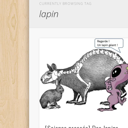
CURRENTLY BROWSING TAG
lapin
[Science pressée] Des lapins