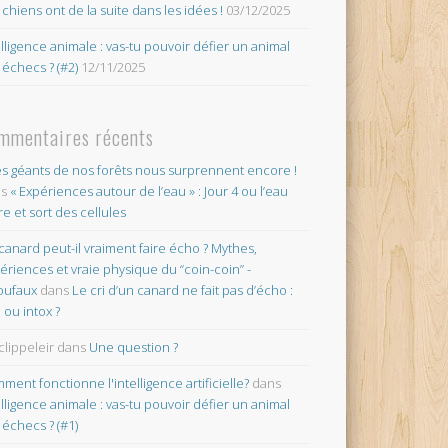
 chiens ont de la suite dans les idées !
03/12/2025
elligence animale : vas-tu pouvoir défier un animal
 échecs ? (#2)
12/11/2025
mmentaires récents
es géants de nos forêts nous surprennent encore !
ns
« Expériences autour de l’eau » : Jour 4 ou l’eau
re et sort des cellules
canard peut-il vraiment faire écho ? Mythes,
ériences et vraie physique du “coin-coin” -
oufaux
dans
Le cri d’un canard ne fait pas d’écho :
o ou intox ?
clippeleir
dans
Une question ?
ment fonctionne l'intelligence artificielle?
dans
elligence animale : vas-tu pouvoir défier un animal
 échecs ? (#1)