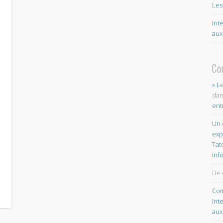
Les
Int
aux
Co
» L
da
ent
Un 
exp
Tat
inf
De 
Com
Int
aux