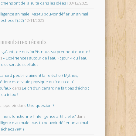
 chiens ont de la suite dans les idées !
03/12/2025
elligence animale : vas-tu pouvoir défier un animal
 échecs ? (#2)
12/11/2025
mmentaires récents
es géants de nos forêts nous surprennent encore !
ns
« Expériences autour de l’eau » : Jour 4 ou l’eau
re et sort des cellules
canard peut-il vraiment faire écho ? Mythes,
ériences et vraie physique du “coin-coin” -
oufaux
dans
Le cri d’un canard ne fait pas d’écho :
o ou intox ?
clippeleir
dans
Une question ?
ment fonctionne l'intelligence artificielle?
dans
elligence animale : vas-tu pouvoir défier un animal
 échecs ? (#1)