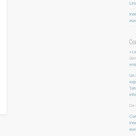
Les
Int
aux
Co
» L
da
ent
Un 
exp
Tat
inf
De 
Com
Int
aux