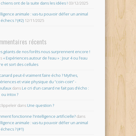
 chiens ont de la suite dans les idées !
03/12/2025
elligence animale : vas-tu pouvoir défier un animal
 échecs ? (#2)
12/11/2025
mmentaires récents
es géants de nos forêts nous surprennent encore !
ns
« Expériences autour de l’eau » : Jour 4 ou l’eau
re et sort des cellules
canard peut-il vraiment faire écho ? Mythes,
ériences et vraie physique du “coin-coin” -
oufaux
dans
Le cri d’un canard ne fait pas d’écho :
o ou intox ?
clippeleir
dans
Une question ?
ment fonctionne l'intelligence artificielle?
dans
elligence animale : vas-tu pouvoir défier un animal
 échecs ? (#1)