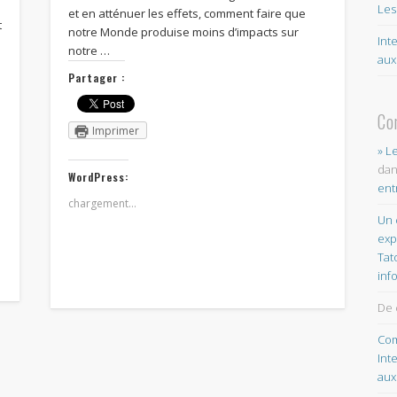
Les
et en atténuer les effets, comment faire que
t
notre Monde produise moins d’impacts sur
Int
notre …
aux
Partager :
Co
Imprimer
» L
da
WordPress:
ent
chargement…
Un 
exp
Tat
inf
De 
Com
Int
aux